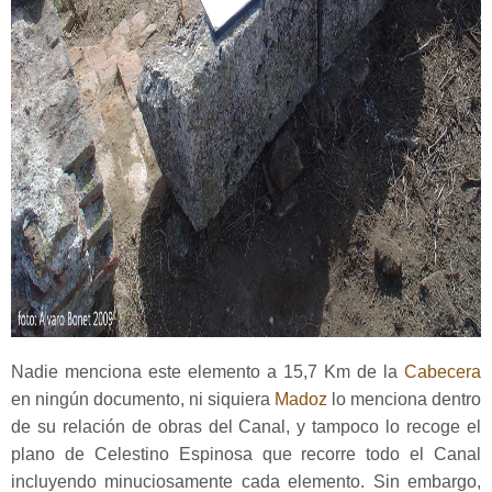
Nadie menciona este elemento a 15,7 Km de la
Cabecera
en ningún documento, ni siquiera
Madoz
lo menciona dentro
de su relación de obras del Canal, y tampoco lo recoge el
plano de Celestino Espinosa que recorre todo el Canal
incluyendo minuciosamente cada elemento. Sin embargo,