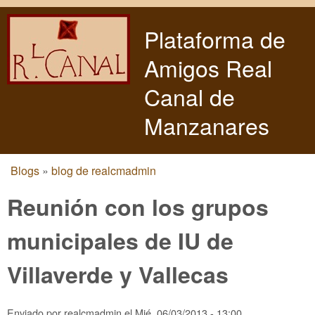
Pasar al contenido principal
Plataforma de
Amigos Real
Canal de
Manzanares
Blogs
»
blog de realcmadmin
Usted está aquí
Reunión con los grupos
municipales de IU de
Villaverde y Vallecas
Enviado por
realcmadmin
el
Mié, 06/03/2013 - 13:00