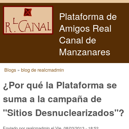
Pasar al contenido principal
Plataforma de
Amigos Real
Canal de
Manzanares
Blogs
»
blog de realcmadmin
Usted está aquí
¿Por qué la Plataforma se
suma a la campaña de
"Sitios Desnuclearizados"?
Enviado por
realcmadmin
el
Vie, 08/03/2013 - 18:52